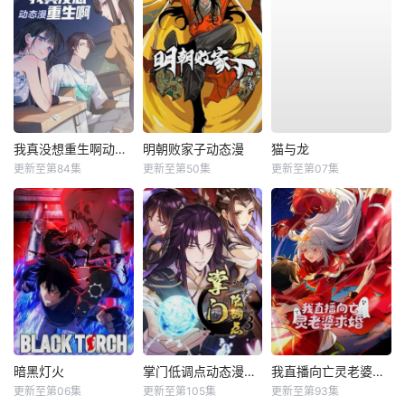
我真没想重生啊动态漫
明朝败家子动态漫
猫与龙
更新至第84集
更新至第50集
更新至第07集
暗黑灯火
掌门低调点动态漫第三季动态漫
我直播向亡灵老婆求婚动态漫
更新至第06集
更新至第105集
更新至第93集