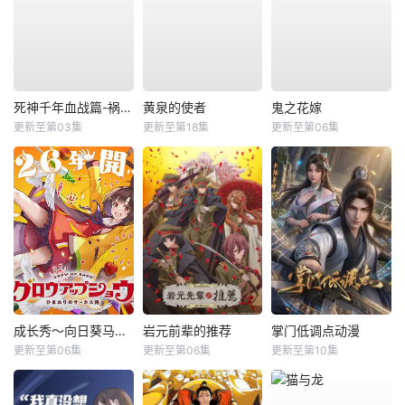
死神千年血战篇-祸进谭-
黄泉的使者
鬼之花嫁
更新至第03集
更新至第18集
更新至第06集
成长秀～向日葵马戏团～
岩元前辈的推荐
掌门低调点动漫
更新至第06集
更新至第06集
更新至第10集