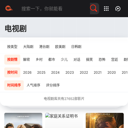
留言求片
电视剧
按类型
大陆剧
港台剧
欧美剧
日韩剧
按剧情
解密
乡村
都市
少儿
对话
搞笑
恐怖
宫廷
剧
按时间
2026
2025
2024
2023
2022
2021
2020
201
时间排序
人气排序
评分排序
电视剧库共有
27652
部影片