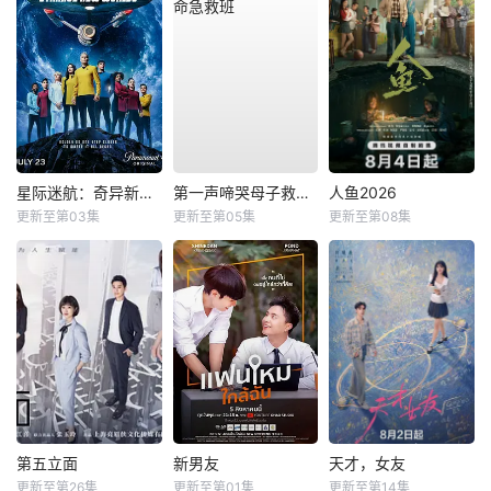
星际迷航：奇异新世界第四季
第一声啼哭母子救命急救班
人鱼2026
更新至第03集
更新至第05集
更新至第08集
第五立面
新男友
天才，女友
更新至第26集
更新至第01集
更新至第14集