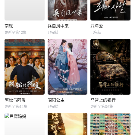
南戏
兵自风中来
罪与爱
更新至第12集
已完结
已完结
阿松与阿暖
昭阳公主
马背上的银行
更新至第44集
已完结
更新至第06集