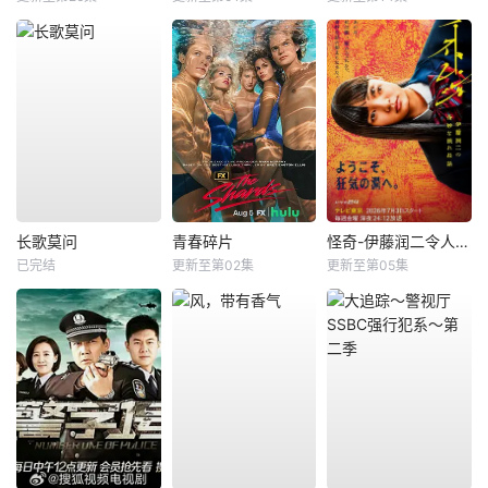
长歌莫问
青春碎片
怪奇-伊藤润二令人彻夜难眠的奇异故事－
已完结
更新至第02集
更新至第05集