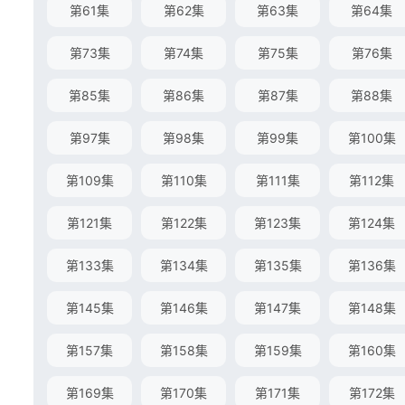
第61集
第62集
第63集
第64集
第73集
第74集
第75集
第76集
第85集
第86集
第87集
第88集
第97集
第98集
第99集
第100集
第109集
第110集
第111集
第112集
第121集
第122集
第123集
第124集
第133集
第134集
第135集
第136集
第145集
第146集
第147集
第148集
第157集
第158集
第159集
第160集
第169集
第170集
第171集
第172集