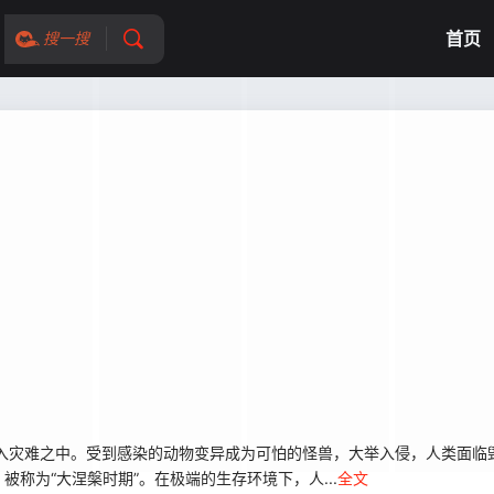
首页
搜一搜
灾难之中。受到感染的动物变异成为可怕的怪兽，大举入侵，人类面临
称为“大涅槃时期”。在极端的生存环境下，人...
全文