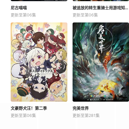
尼古喵喵
被追放的转生重骑士用游戏知识开无双
更新至第06集
更新至第06集
文豪野犬汪！第二季
完美世界
更新至第06集
更新至第281集