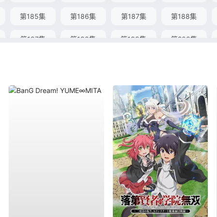
第185集
第186集
第187集
第188集
第197集
第198集
第199集
第200集
第209集
第210集
第211集
第212集
第221集
第222集
第223集
第224集
第233集
第234集
第235集