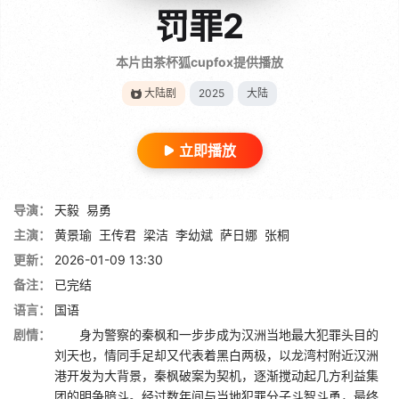
罚罪2
本片由茶杯狐cupfox提供播放
大陆剧
2025
大陆
立即播放
导演：
天毅
易勇
主演：
黄景瑜
王传君
梁洁
李幼斌
萨日娜
张桐
更新：
2026-01-09 13:30
备注：
已完结
语言：
国语
剧情：
身为警察的秦枫和一步步成为汉洲当地最大犯罪头目的
刘天也，情同手足却又代表着黑白两极，以龙湾村附近汉洲
港开发为大背景，秦枫破案为契机，逐渐搅动起几方利益集
团的明争暗斗。经过数年间与当地犯罪分子斗智斗勇，最终