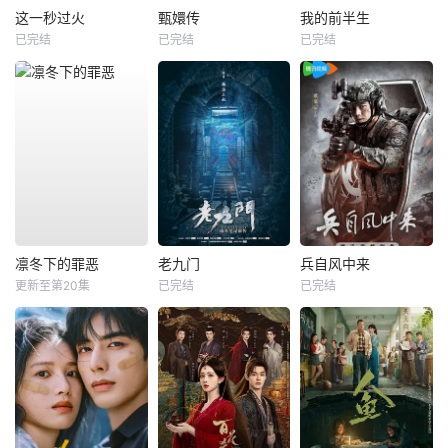
这一秒过火
甄嬛传
我的前半生
已完结
已完结
已完结
凛冬下的罪恶
老九门
兵自风中来
更新至第20集
已完结
已完结