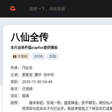
八仙全传
本片由茶杯狐cupfox提供播放
大陆剧
2008
大陆
导演：
邝业生
主演：
郭晋安
康华
何中华
更新：
2025-11-30 04:48
备注：
已完结
语言：
国语
剧情：
唐末宋初，东海一带，瘟疫肆虐，民不聊生。两位仙人
然而却与花龙太子大打出手，铁拐李情急之下将花龙打成重