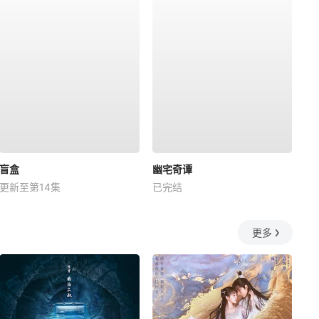
盲盒
幽宅奇谭
更新至第14集
已完结
更多