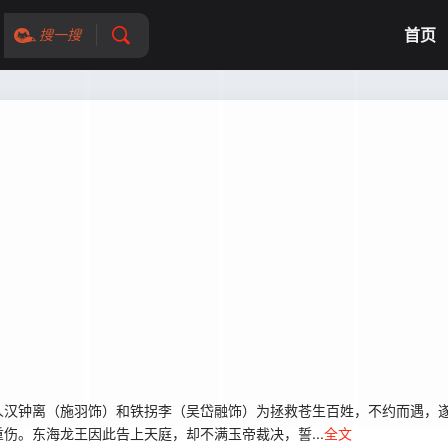
首页
搜一搜
汉钟离（施羽饰）和铁拐李（吴岱融饰）为拯救苍生百姓，不约而遇，遂
伤。东海龙王因此告上天庭，却不满玉帝裁决，誓...
全文