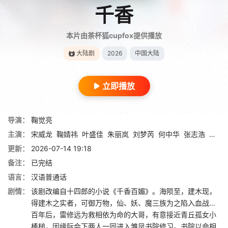
千香
本片由茶杯狐cupfox提供播放
大陆剧
2026
中国大陆
立即播放
导演：
鞠觉亮
主演：
宋威龙
鞠婧祎
叶盛佳
朱丽岚
刘梦芮
何中华
张志浩
林艾
更新：
2026-07-14 19:18
备注：
已完结
语言：
汉语普通话
剧情：
该剧改编自十四郎的小说《千香百媚》。海陨至，建木现，
得建木之实者，可御万物，仙、妖、魔三族为之陷入血战...
百年后，雷修远为救相依为命的大哥，有意接近青丘孤女小
棒槌，因缘际会下两人一同进入雏凤书院修习。书院以命相