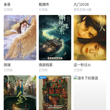
雀骨
甄嬛传
九门2026
已完结
已完结
更新至第18集
琉璃
南部档案
这一秒过火
已完结
已完结
已完结