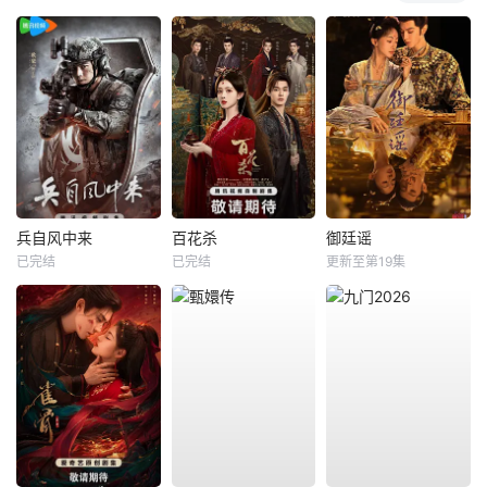
兵自风中来
百花杀
御廷谣
已完结
已完结
更新至第19集