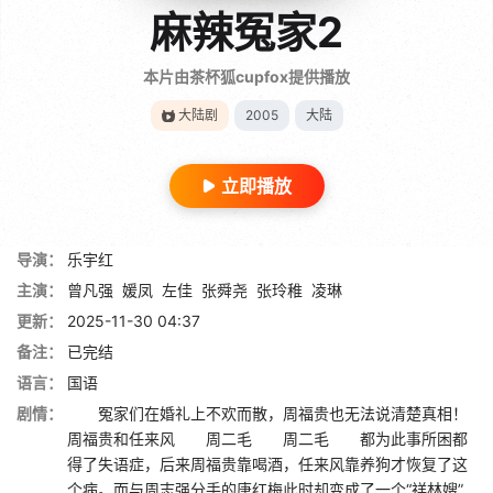
麻辣冤家2
本片由茶杯狐cupfox提供播放
大陆剧
2005
大陆
立即播放
导演：
乐宇红
主演：
曾凡强
媛凤
左佳
张舜尧
张玲稚
凌琳
更新：
2025-11-30 04:37
备注：
已完结
语言：
国语
剧情：
冤家们在婚礼上不欢而散，周福贵也无法说清楚真相！
周福贵和任来风 周二毛 周二毛 都为此事所困都
得了失语症，后来周福贵靠喝酒，任来风靠养狗才恢复了这
个病。而与周志强分手的唐红梅此时却变成了一个“祥林嫂”