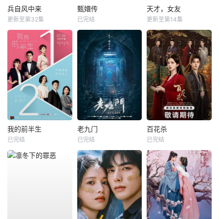
兵自风中来
甄嬛传
天才，女友
更新至第32集
已完结
更新至第14集
我的前半生
老九门
百花杀
已完结
已完结
已完结