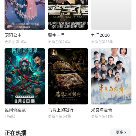
昭阳公主
警字一号
九门2026
更新至第18集
更新至第24集
更新至第16集
民间奇案录
马背上的银行
米良与麦青
已完结
更新至第04集
更新至第11集
正在热播
更多