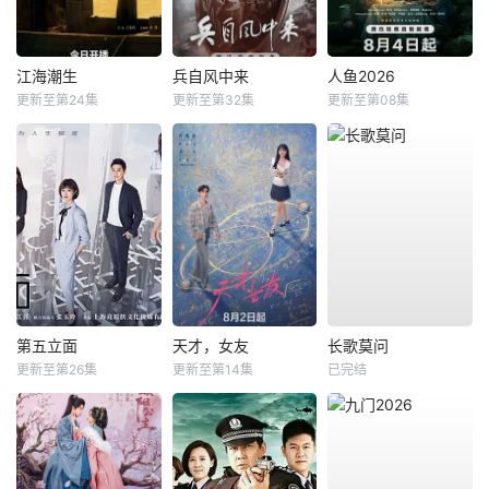
江海潮生
兵自风中来
人鱼2026
更新至第24集
更新至第32集
更新至第08集
第五立面
天才，女友
长歌莫问
更新至第26集
更新至第14集
已完结