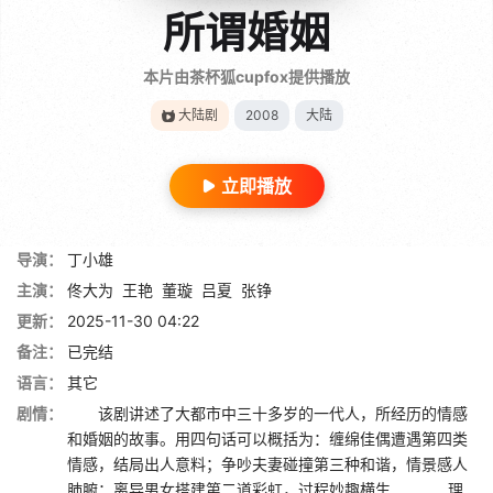
所谓婚姻
本片由茶杯狐cupfox提供播放
大陆剧
2008
大陆
立即播放
导演：
丁小雄
主演：
佟大为
王艳
董璇
吕夏
张铮
更新：
2025-11-30 04:22
备注：
已完结
语言：
其它
剧情：
该剧讲述了大都市中三十多岁的一代人，所经历的情感
和婚姻的故事。用四句话可以概括为：缠绵佳偶遭遇第四类
情感，结局出人意料；争吵夫妻碰撞第三种和谐，情景感人
肺腑；离异男女搭建第二道彩虹，过程妙趣横生…… 理