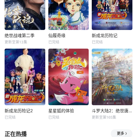
绝世战魂第二季
仙履奇缘
新成龙历险记
更新至第13集
已完结
已完结
新成龙历险记2
星星狐的体验
斗罗大陆2：绝世唐门
已完结
已完结
更新至第165集
正在热播
更多