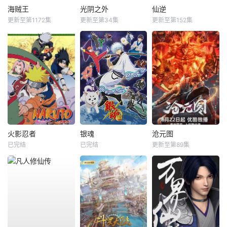
海贼王
光阴之外
仙逆
更新至第1172集
更新至第34集
更新至第152集
火影忍者
银魂
沧元图
已完结
已完结
更新至第89集