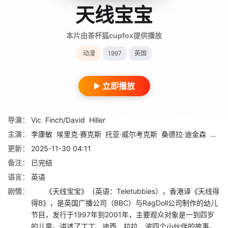
天线宝宝
本片由茶杯狐cupfox提供播放
动漫
1997
英国
立即播放
导演：
Vic
Finch/David
Hiller
主演：
李康敏
埃里克·赛克斯
托亚·威尔考克斯
桑德拉·迪金森
约翰
更新：
2025-11-30 04:11
备注：
已完结
语言：
英语
剧情：
《天线宝宝》（英语：Teletubbies），香港译《天线得
得B》，是英国广播公司（BBC）与RagDoll公司制作的幼儿
节目，发行于1997年到2001年，主要观众对象是一到四岁
的儿童。讲述了丁丁、迪西、拉拉、波四个小伙伴的故事。