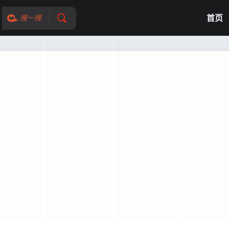
首页
搜一搜