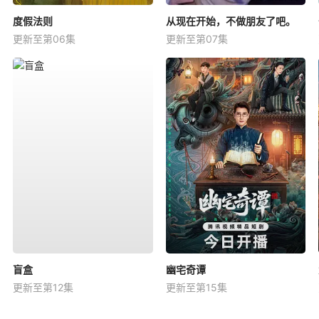
度假法则
从现在开始，不做朋友了吧。
更新至第06集
更新至第07集
盲盒
幽宅奇谭
更新至第12集
更新至第15集