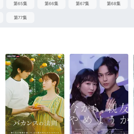
第65集
第66集
第67集
第68集
第77集