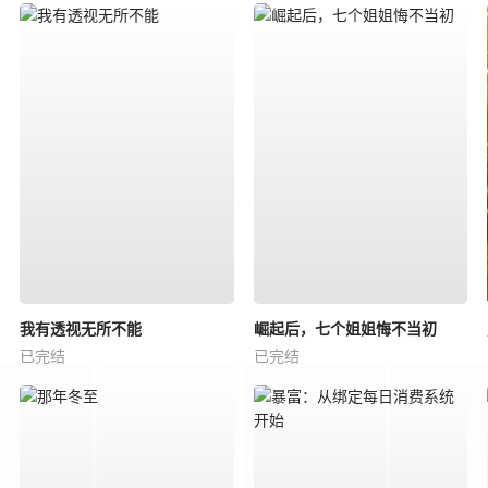
我有透视无所不能
崛起后，七个姐姐悔不当初
已完结
已完结