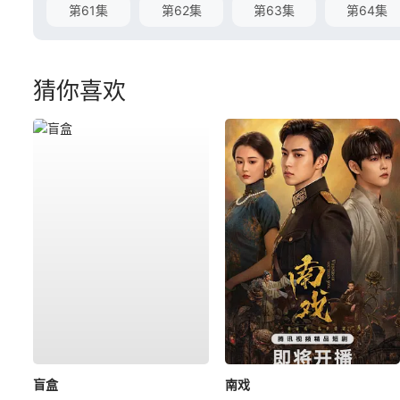
第61集
第62集
第63集
第64集
猜你喜欢
盲盒
南戏