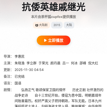
抗倭英雄戚继光
本片由茶杯狐cupfox提供播放
大陆剧
2015
大陆
立即播放
导演：
李惠民
主演：
朱晓渔
李立群
于荣光
颜丹晨
吕一
何冰
邵峰
倪大红
更新：
2025-11-30 04:54
备注：
已完结
语言：
国语
剧情：
弘扬正气 歌颂保家卫国的情怀 历史正剧 壮怀激烈的
战争史诗 自十三世纪开始，倭寇为患中国，明朝嘉靖年
间贻害最烈。权奸严嵩父子把持朝政，军队无能。日本九州
藩招揽武士浪人，勾结海盗大举入侵，略地屠城；中华帝国