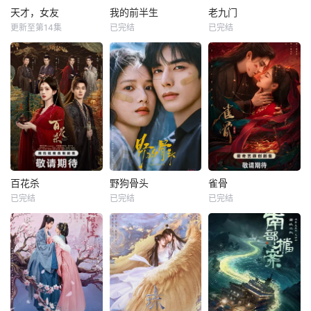
天才，女友
我的前半生
老九门
更新至第14集
已完结
已完结
百花杀
野狗骨头
雀骨
已完结
已完结
已完结