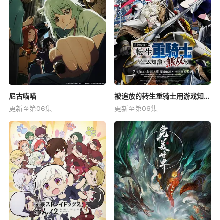
尼古喵喵
被追放的转生重骑士用游戏知识开无双
更新至第06集
更新至第06集