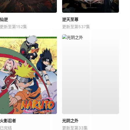
仙逆
逆天至尊
更新至第152集
更新至第537集
火影忍者
光阴之外
已完结
更新至第33集