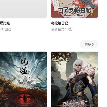
燃比娃
考拉绘日记
HD国语
更新至第43集
更多