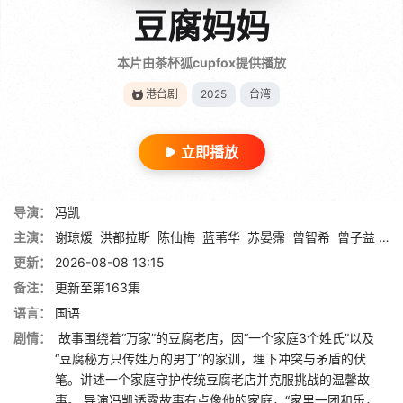
豆腐妈妈
本片由茶杯狐cupfox提供播放
港台剧
2025
台湾
立即播放
导演：
冯凯
主演：
谢琼煖
洪都拉斯
陈仙梅
蓝苇华
苏晏霈
曾智希
曾子益
陈
更新：
2026-08-08 13:15
备注：
更新至第163集
语言：
国语
剧情：
故事围绕着“万家”的豆腐老店，因“一个家庭3个姓氏”以及
“豆腐秘方只传姓万的男丁”的家训，埋下冲突与矛盾的伏
笔。讲述一个家庭守护传统豆腐老店并克服挑战的温馨故
事。 导演冯凯透露故事有点像他的家庭，“家里一团和乐，