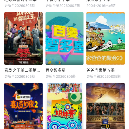
更新至20260805期
更新至第20260802期
2004-2016已完结
喜剧之王单口季第三季
百变智多星
爸爸当家第五季
更新至20260805期
更新至20260805期
更新至第20260805期