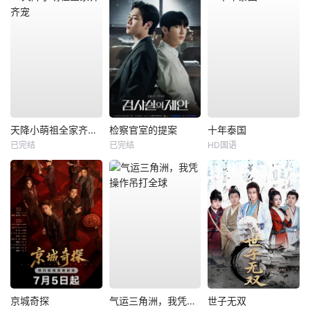
天降小萌祖全家齐齐宠
检察官室的提案
十年泰国
已完结
已完结
HD国语
京城奇探
气运三角洲，我凭操作吊打全球
世子无双