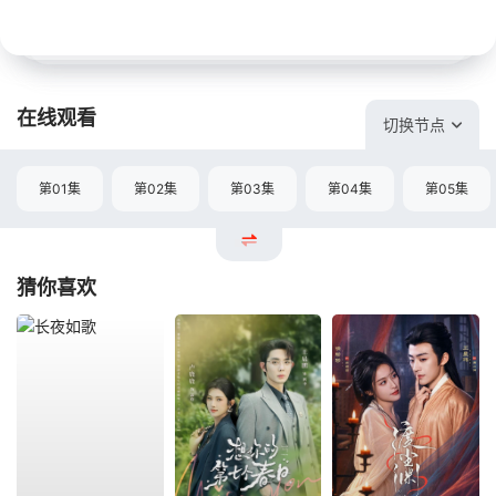
在线观看
切换节点
第01集
第02集
第03集
第04集
第05集
猜你喜欢