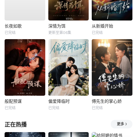
长夜如歌
深情为饵
从新婚开始
已完结
更新至第06集
已完结
般配预谋
偏爱降临时
傅先生的掌心娇
已完结
已完结
已完结
正在热播
更多