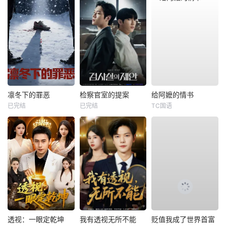
凛冬下的罪恶
检察官室的提案
给阿嬷的情书
已完结
已完结
TC国语
透视：一眼定乾坤
我有透视无所不能
贬值我成了世界首富