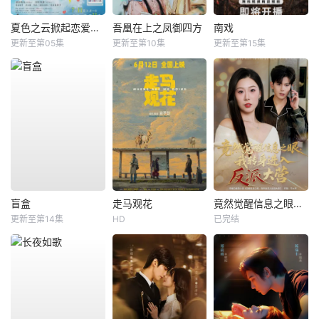
夏色之云掀起恋爱与风暴
吾凰在上之凤御四方
南戏
更新至第05集
更新至第10集
更新至第15集
盲盒
走马观花
竟然觉醒信息之眼，我转身进入反派大营
更新至第14集
HD
已完结