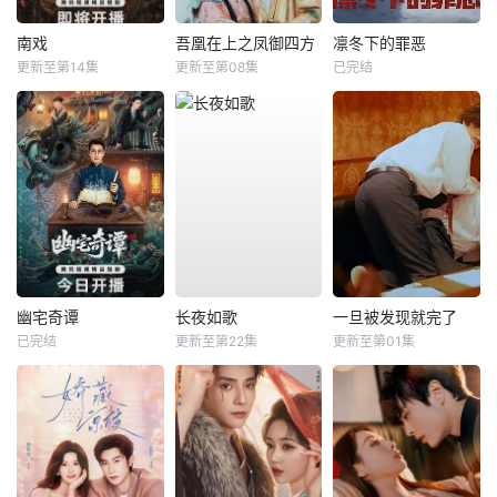
南戏
吾凰在上之凤御四方
凛冬下的罪恶
更新至第14集
更新至第08集
已完结
幽宅奇谭
长夜如歌
一旦被发现就完了
已完结
更新至第22集
更新至第01集