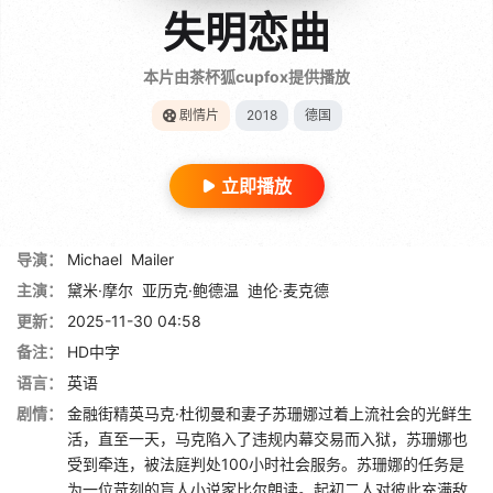
失明恋曲
本片由茶杯狐cupfox提供播放
剧情片
2018
德国
立即播放
导演：
Michael
Mailer
主演：
黛米·摩尔
亚历克·鲍德温
迪伦·麦克德
更新：
2025-11-30 04:58
备注：
HD中字
语言：
英语
剧情：
金融街精英马克·杜彻曼和妻子苏珊娜过着上流社会的光鲜生
活，直至一天，马克陷入了违规内幕交易而入狱，苏珊娜也
受到牵连，被法庭判处100小时社会服务。苏珊娜的任务是
为一位苛刻的盲人小说家比尔朗读。起初二人对彼此充满敌