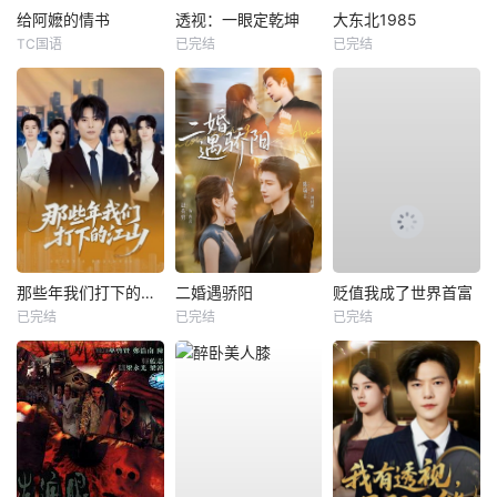
给阿嬷的情书
透视：一眼定乾坤
大东北1985
TC国语
已完结
已完结
那些年我们打下的江山
二婚遇骄阳
贬值我成了世界首富
已完结
已完结
已完结