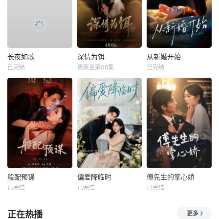
长夜如歌
深情为饵
从新婚开始
已完结
更新至第06集
已完结
般配预谋
偏爱降临时
傅先生的掌心娇
已完结
已完结
已完结
正在热播
更多