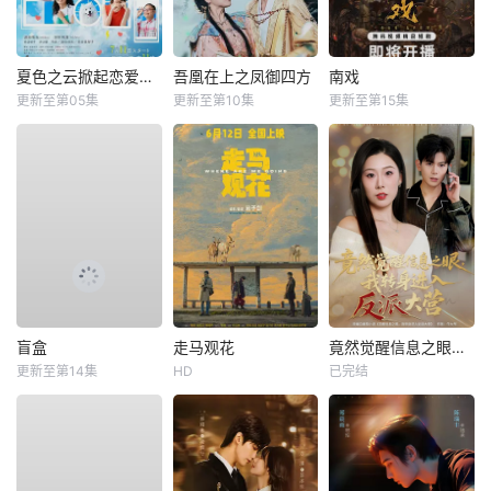
夏色之云掀起恋爱与风暴
吾凰在上之凤御四方
南戏
更新至第05集
更新至第10集
更新至第15集
盲盒
走马观花
竟然觉醒信息之眼，我转身进入反派大营
更新至第14集
HD
已完结