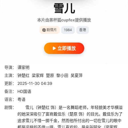
雪儿
本片由茶杯狐cupfox提供播放
剧情片
1984
香港
立即播放
导演：
谭家明
主演：
钟楚红
梁家辉
楚原
黎小田
吴夏萍
更新：
2025-11-30 04:39
备注：
HD国语
语言：
粤语
剧情：
雪儿（钟楚红 饰）是一名舞蹈老师，年轻貌美才华横溢
的她深深吸引了富商戴佳乐（楚原 饰）的目光。戴佳乐为了
追求雪儿不惜一掷千金，然而他所付出的一切在雪儿的眼中
都是这样的不值一提。雪儿喜欢的，是名叫阿化（梁家辉