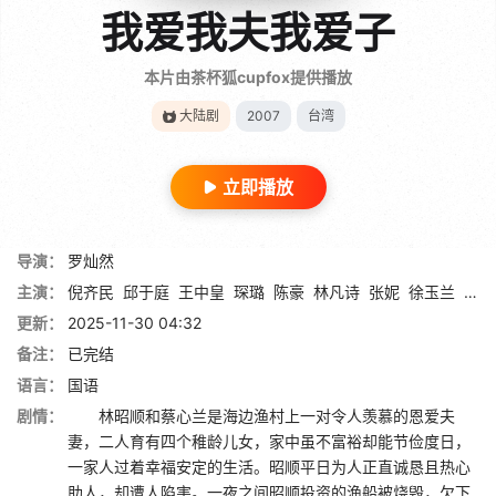
我爱我夫我爱子
本片由茶杯狐cupfox提供播放
大陆剧
2007
台湾
立即播放
导演：
罗灿然
主演：
倪齐民
邱于庭
王中皇
琛璐
陈豪
林凡诗
张妮
徐玉兰
文忠
更新：
2025-11-30 04:32
备注：
已完结
语言：
国语
剧情：
林昭顺和蔡心兰是海边渔村上一对令人羡慕的恩爱夫
妻，二人育有四个稚龄儿女，家中虽不富裕却能节俭度日，
一家人过着幸福安定的生活。昭顺平日为人正直诚恳且热心
助人，却遭人陷害。一夜之间昭顺投资的渔船被烧毁，欠下