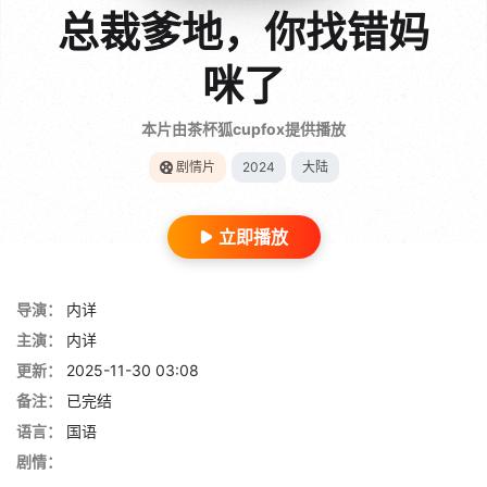
总裁爹地，你找错妈
咪了
本片由茶杯狐cupfox提供播放
剧情片
2024
大陆
立即播放
导演：
内详
主演：
内详
更新：
2025-11-30 03:08
备注：
已完结
语言：
国语
剧情：