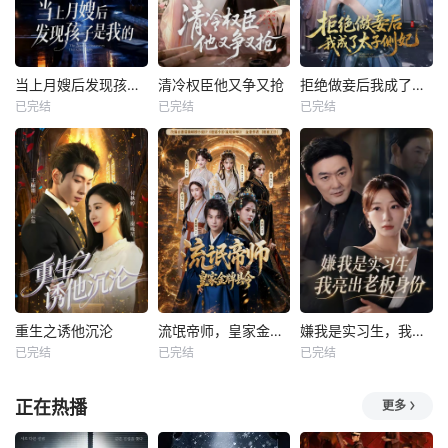
当上月嫂后发现孩子是我的
清冷权臣他又争又抢
拒绝做妾后我成了太子侧妃
已完结
已完结
已完结
重生之诱他沉沦
流氓帝师，皇家金牌县令
嫌我是实习生，我亮出老板身份
已完结
已完结
已完结
正在热播
更多