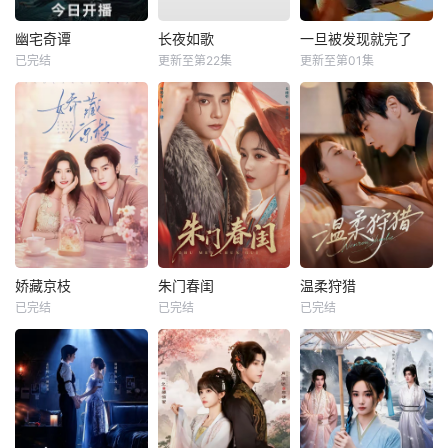
幽宅奇谭
长夜如歌
一旦被发现就完了
已完结
更新至第22集
更新至第01集
娇藏京枝
朱门春闺
温柔狩猎
已完结
已完结
已完结