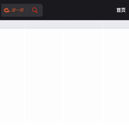
首页
搜一搜