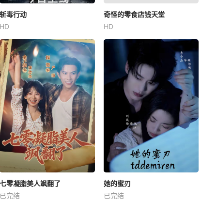
斩毒行动
奇怪的零食店钱天堂
HD
HD
七零凝脂美人飒翻了
她的蜜刃
已完结
已完结