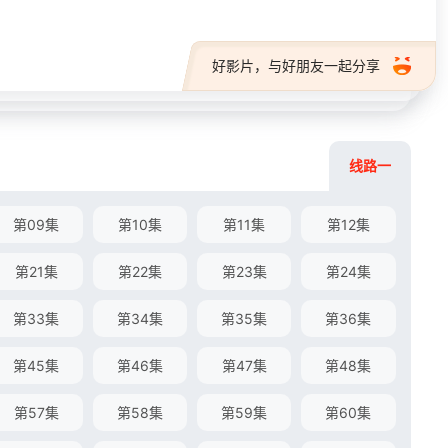
好影片，与好朋友一起分享
线路一
第09集
第10集
第11集
第12集
第21集
第22集
第23集
第24集
第33集
第34集
第35集
第36集
第45集
第46集
第47集
第48集
第57集
第58集
第59集
第60集