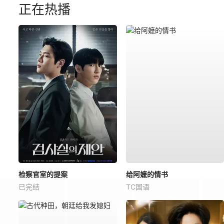
正在热播
检察官室的提案
给阿嬷的情书
已完结
TC国语