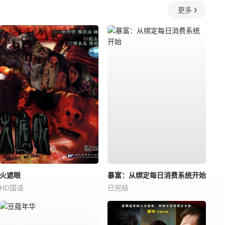
更多
火遮眼
暴富：从绑定每日消费系统开始
HD国语
已完结