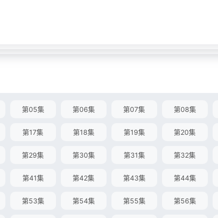
第05集
第06集
第07集
第08集
第17集
第18集
第19集
第20集
第29集
第30集
第31集
第32集
第41集
第42集
第43集
第44集
第53集
第54集
第55集
第56集