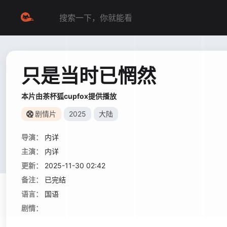
只是当时已惘然
本片由茶杯狐cupfox提供播放
剧情片
2025
大陆
导演：
内详
主演：
内详
更新：
2025-11-30 02:42
备注：
已完结
语言：
国语
剧情：