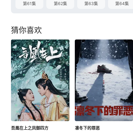
第61集
第62集
第63集
第64集
猜你喜欢
吾凰在上之凤御四方
凛冬下的罪恶