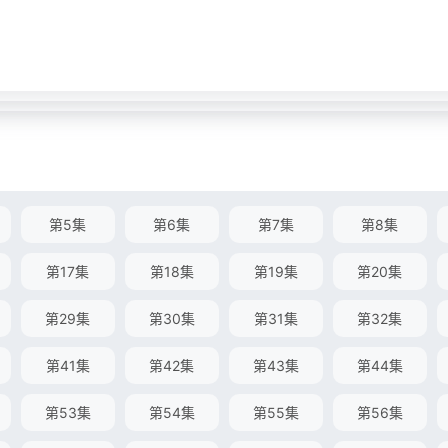
第5集
第6集
第7集
第8集
第17集
第18集
第19集
第20集
第29集
第30集
第31集
第32集
第41集
第42集
第43集
第44集
第53集
第54集
第55集
第56集