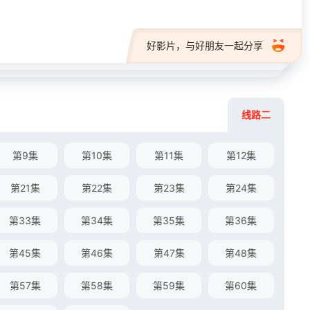
好影片，与好朋友一起分享
线路二
第9集
第10集
第11集
第12集
第21集
第22集
第23集
第24集
第33集
第34集
第35集
第36集
第45集
第46集
第47集
第48集
第57集
第58集
第59集
第60集