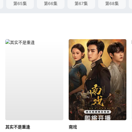
第65集
第66集
第67集
第68集
其实不是重逢
南戏