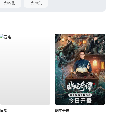
第69集
第70集
盲盒
幽宅奇谭