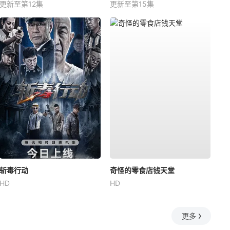
更新至第12集
更新至第15集
斩毒行动
奇怪的零食店钱天堂
HD
HD
更多