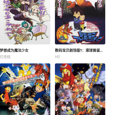
梦想成为魔法少女
数码宝贝剧场版1：滚球兽诞生之谜
已完结
HD