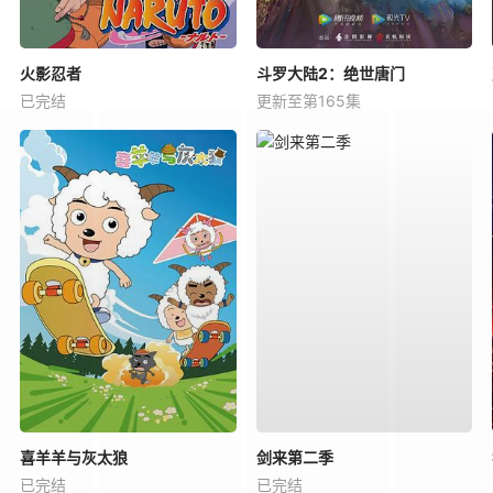
火影忍者
斗罗大陆2：绝世唐门
已完结
更新至第165集
喜羊羊与灰太狼
剑来第二季
已完结
已完结