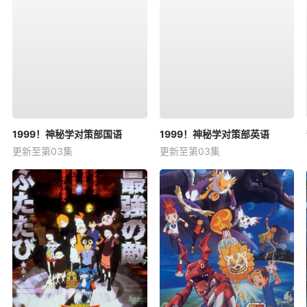
1999！神秘学对策部国语
1999！神秘学对策部英语
更新至第03集
更新至第03集