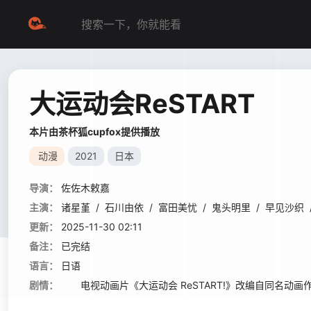
大运动会ReSTART
本片由茶杯狐cupfox提供播放
动漫
2021
日本
导演：
佐佐木敕嘉
主演：
诸星堇
/
石川由依
/
富田美忧
/
鬼头明里
/
早见沙织
更新：
2025-11-30 02:11
备注：
已完结
语言：
日语
剧情：
电视动画片《大运动会 ReSTART!》改编自同名动画作品《大运动