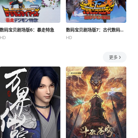
数码宝贝剧场版6：暴走特急
数码宝贝剧场版7：古代数码兽复活
HD
HD
更多