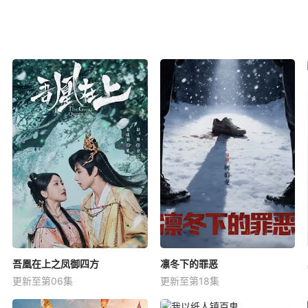
吾凰在上之凤御四方
凛冬下的罪恶
更新至第06集
更新至第18集