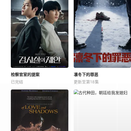
检察官室的提案
凛冬下的罪恶
已完结
更新至第18集