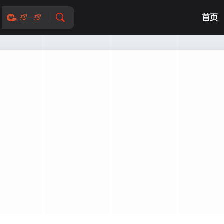
首页
搜一搜