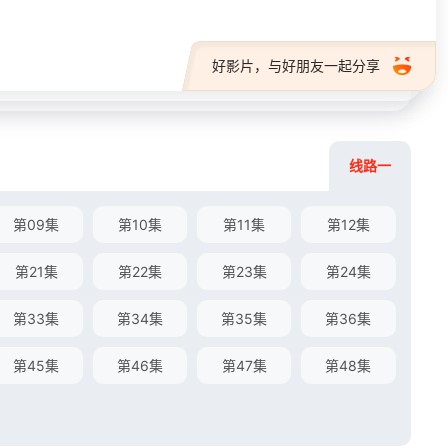
好影片，与好朋友一起分享
线路一
第09集
第10集
第11集
第12集
第21集
第22集
第23集
第24集
第33集
第34集
第35集
第36集
第45集
第46集
第47集
第48集