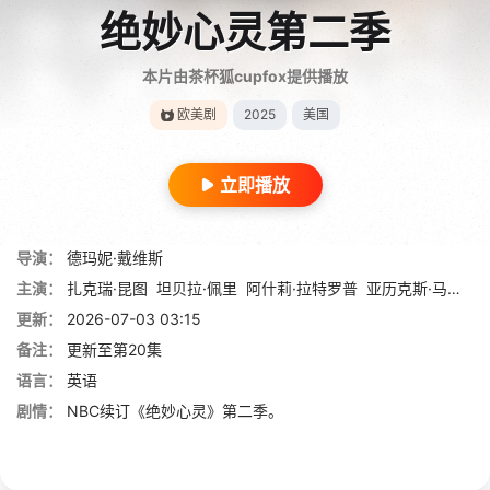
绝妙心灵第二季
本片由茶杯狐cupfox提供播放
欧美剧
2025
美国
立即播放
导演：
德玛妮·戴维斯
主演：
扎克瑞·昆图
坦贝拉·佩里
阿什莉·拉特罗普
亚历克斯·马克尼科尔
更新：
2026-07-03 03:15
备注：
更新至第20集
语言：
英语
剧情：
NBC续订《绝妙心灵》第二季。