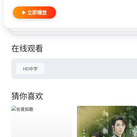
立即播放
在线观看
HD中字
猜你喜欢