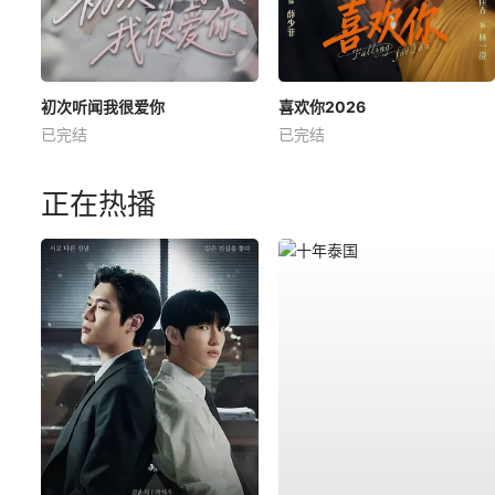
初次听闻我很爱你
喜欢你2026
已完结
已完结
正在热播