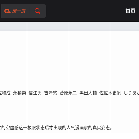
首页
搜一搜
佐和成
永積崇
信江勇
吉泽悠
菅原永二
黒田大輔
佐佐木史帆
しりあ
的空虚感这一极限状态后才出现的人气漫画家的真实姿态。