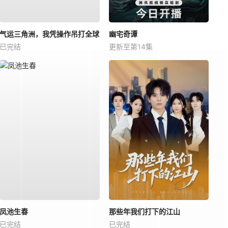
气运三角洲，我凭操作吊打全球
幽宅奇谭
已完结
更新至第14集
凤池生春
那些年我们打下的江山
已完结
已完结