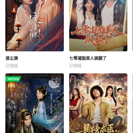
渡尘渊
七零凝脂美人飒翻了
已完结
已完结