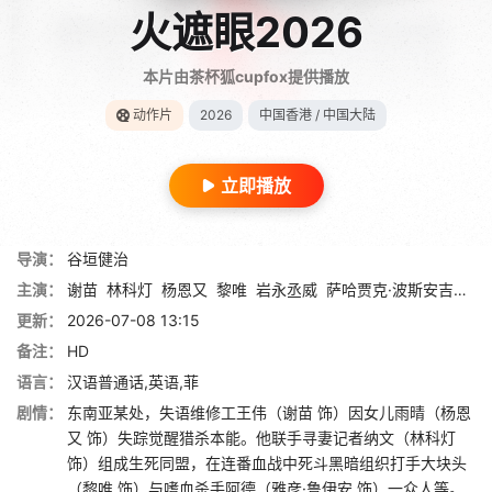
火遮眼2026
本片由茶杯狐cupfox提供播放
动作片
2026
中国香港 / 中国大陆
立即播放
导演：
谷垣健治
主演：
谢苗
林科灯
杨恩又
黎唯
岩永丞威
萨哈贾克·波斯安吉特
玛
更新：
2026-07-08 13:15
备注：
HD
语言：
汉语普通话,英语,菲
剧情：
东南亚某处，失语维修工王伟（谢苗 饰）因女儿雨晴（杨恩
又 饰）失踪觉醒猎杀本能。他联手寻妻记者纳文（林科灯
饰）组成生死同盟，在连番血战中死斗黑暗组织打手大块头
（黎唯 饰）与嗜血杀手阿德（雅彦·鲁伊安 饰）一众人等。