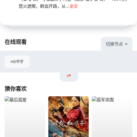
怒火遮眼，鲜血开路，从...
全文
在线观看
切换节点
HD中字
猜你喜欢