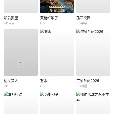
最后孤屋
双枪红娘子
孤军突围
HD中字
HD
HD中字
精灵猎人
怒杀
宗师叶问2026
HD
HD
HD国语