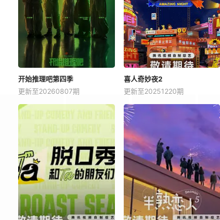
开始推理吧第四季
喜人奇妙夜2
更新至20260807期
更新至20251220期