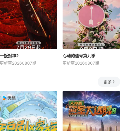
一饭封神2
心动的信号第九季
更新至20260807期
更新至20260807期
更多