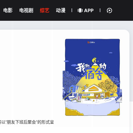
电影
电视剧
综艺
动漫
APP
以“朋友下班后聚会”的形式呈