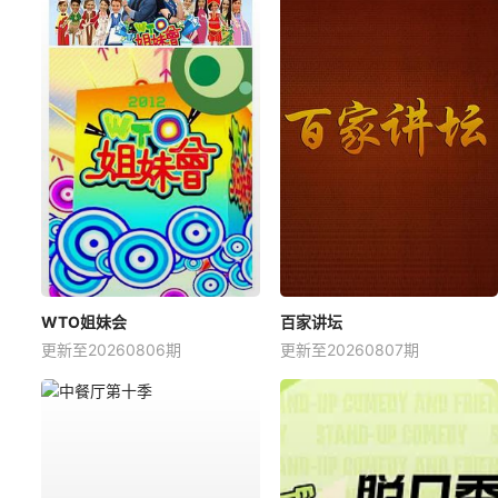
WTO姐妹会
百家讲坛
更新至20260806期
更新至20260807期