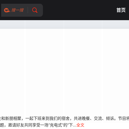
首页
搜一搜
和新朋相聚，一起下班来到我们的宿舍，共进晚餐、交流、倾诉。节目将
，邀请好友共同享受一场“充电式”的“下...
全文