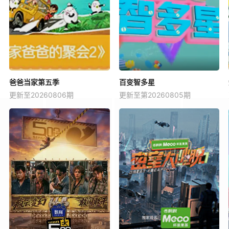
爸爸当家第五季
百变智多星
更新至20260806期
更新至第20260805期