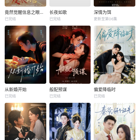
竟然觉醒信息之眼，我转身进入反派大营
长夜如歌
深情为饵
已完结
已完结
更新至第06集
从新婚开始
般配预谋
偏爱降临时
已完结
已完结
已完结