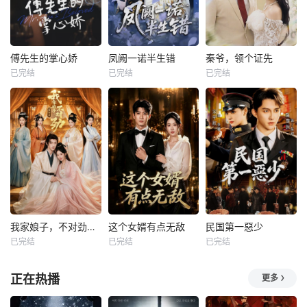
傅先生的掌心娇
凤阙一诺半生错
秦爷，领个证先
已完结
已完结
已完结
我家娘子，不对劲第四季
这个女婿有点无敌
民国第一惡少
已完结
已完结
已完结
正在热播
更多