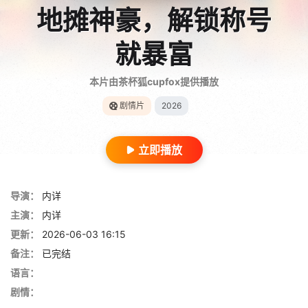
地摊神豪，解锁称号
就暴富
本片由茶杯狐cupfox提供播放
剧情片
2026
立即播放
导演：
内详
主演：
内详
更新：
2026-06-03 16:15
备注：
已完结
语言：
剧情：