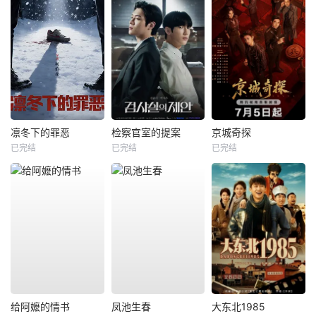
凛冬下的罪恶
检察官室的提案
京城奇探
已完结
已完结
已完结
给阿嬷的情书
凤池生春
大东北1985