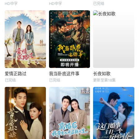
HD中字
HD中字
已完结
爱情正路过
我当卧底这件事
长夜如歌
已完结
已完结
更新至第18集