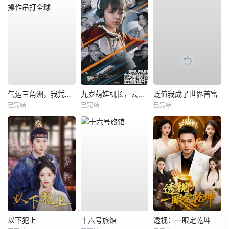
气运三角洲，我凭操作吊打全球
九岁萌娃机长，云端逆行
贬值我成了世界首富
已完结
已完结
已完结
以下犯上
十六号旅馆
透视：一眼定乾坤