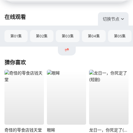
在线观看
切换节点
第01集
第02集
第03集
第04集
第05集
猜你喜欢
奇怪的零食店钱天堂
眼眸
龙日一，你死定了(短剧)